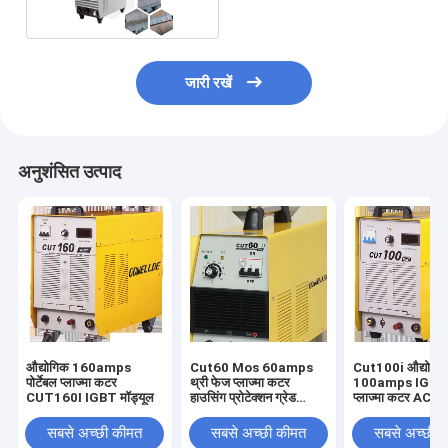
जारी रखें
अनुशंसित उत्पाद
औद्योगिक 160amps
Cut60 Mos 60amps
Cut100i औद्योगि
पोर्टेबल प्लाज्मा कटर
थ्री फेज प्लाज्मा कटर
100amps IGBT इन
CUT160I IGBT मॉड्यूल
हाउसिंग प्रोटेक्शन ग्रेड
प्लाज्मा कटर AC4
IP21
सबसे अच्छी कीमत
सबसे अच्छी कीमत
सबसे अच्छी 