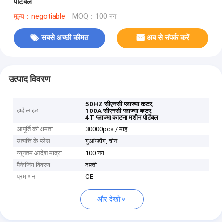
पोर्टेबल
मूल्य：negotiable
MOQ：100 नग
सबसे अच्छी कीमत
अब से संपर्क करें
उत्पाद विवरण
,
50HZ सीएनसी प्लाज्मा कटर
हाई लाइट
,
100A सीएनसी प्लाज्मा कटर
4T प्लाज्मा काटना मशीन पोर्टेबल
आपूर्ति की क्षमता
30000pcs / माह
उत्पत्ति के प्लेस
गुआंग्डोंग, चीन
न्यूनतम आदेश मात्रा
100 नग
पैकेजिंग विवरण
दफ़्ती
प्रमाणन
CE
और देखो