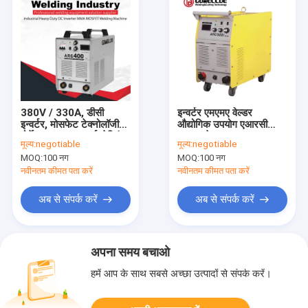
380V / 330A, डीसी
इन्वर्टर एमएमए वेल्डर
इन्वर्टर, मोसफेट टेक्नोलॉजी
औद्योगिक उपयोग एआरसी
पोर्टेबल एमएमए / आर्क वेल्डिंग
एमएमए वेल्डर 24.5KG
मूल्य:
negotiable
मूल्य:
negotiable
मशीन / टूल वेल्डर-आर्क 400
पोर्टेबल वेल्डिंग मशीनमशीन
MOQ:
100 नग
MOQ:
100 नग
ARC500
नवीनतम कीमत पता करें
नवीनतम कीमत पता करें
अब से संपर्क करें
अब से संपर्क करें
अपना समय बचाओ
हमें आप के साथ सबसे अच्छा उत्पादों से संपर्क करें।