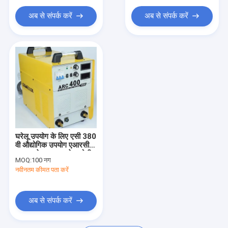
स्पॉट वेल्डिंग रोबोट
अब से संपर्क करें
अब से संपर्क करें
घरेलू उपयोग के लिए एसी 380
वी औद्योगिक उपयोग एआरसी
एमएमए वेल्डर एफ ग्रेड छोटी
MOQ:
100 नग
वेल्डिंग मशीन
नवीनतम कीमत पता करें
अब से संपर्क करें