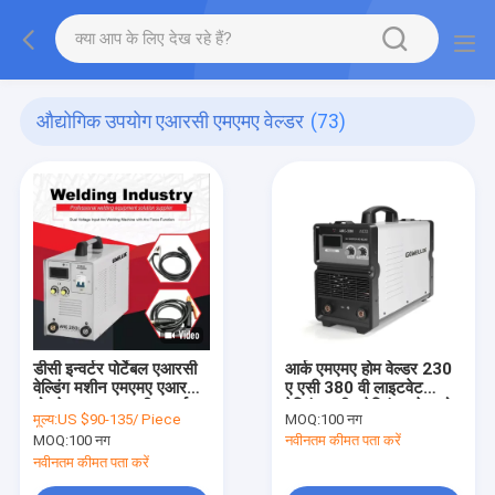
औद्योगिक उपयोग एआरसी एमएमए वेल्डर
(73)
डीसी इन्वर्टर पोर्टेबल एआरसी
आर्क एमएमए होम वेल्डर 230
वेल्डिंग मशीन एमएमए एआरसी
ए एसी 380 वी लाइटवेट
मोसफेट एमएमए मशीन आर्क
वेल्डिंग मशीन वेल्डिंग इलेक्ट्रोड
मूल्य:
US $90-135/ Piece
MOQ:
100 नग
फोर्स फंक्शन के साथ
व्यास 4.0 मिमी चाप बल के
MOQ:
100 नग
नवीनतम कीमत पता करें
साथ उपयोग करें
नवीनतम कीमत पता करें