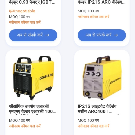
वेल्डर 0.93 फैक्टर IGBT
वेल्डर IP21S ARC वेल्डिंग
हैंडहेल्ड एआरसी वेल्डर
इलेक्ट्रिक ARC वेल्डिंग
उपकरण GOWELLDE
मूल्य:
negotiable
MOQ:
100 नग
उपकरण
MOQ:
पोर्टेबल प्लाज्मा कटर
100 नग
नवीनतम कीमत पता करें
नवीनतम कीमत पता करें
पल्स टीआईजी एमएमए वेल्डर
अब से संपर्क करें
अब से संपर्क करें
मिनी एआरसी वेल्डर
घरेलू उपयोग वेल्डर
पल्स मिग वेल्डर
मशाल स्पेयर पार्ट्स
सेल्फ डार्कनिंग वेल्डिंग हेलमेट
औद्योगिक उपयोग एआरसी
IP21S लाइटवेट वेल्डिंग
फाइबर लेजर वेल्डर
एमएमए वेल्डर एआरसी 1000
मशीन ARC400T
इन्वर्टर वेल्डिंग मशीन
280AMPS ARC इन्वर्टर
MOQ:
100 नग
MOQ:
100 नग
सीएनसी काटने की मशीन
नवीनतम कीमत पता करें
नवीनतम कीमत पता करें