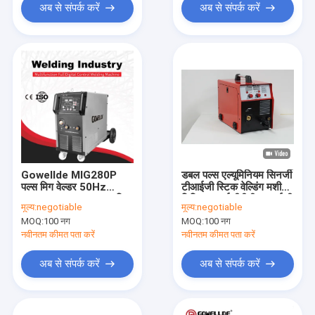
अब से संपर्क करें
अब से संपर्क करें
Gowellde MIG280P
डबल पल्स एल्यूमिनियम सिनर्जी
पल्स मिग वेल्डर 50Hz
टीआईजी स्टिक वेल्डिंग मशीन
3Phase 415V CO2 मिग
डिजिटल आईजीबीटी एमआईजी
मूल्य:
negotiable
मूल्य:
negotiable
वेल्डिंग मशीन के साथ
MOQ:
100 नग
MOQ:
100 नग
नवीनतम कीमत पता करें
नवीनतम कीमत पता करें
अब से संपर्क करें
अब से संपर्क करें