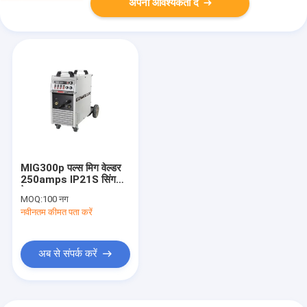
अपनी आवश्यकता दें
MIG300p पल्स मिग वेल्डर
250amps IP21S सिंगल
फेज पल्स AC 220V
MOQ:
100 नग
नवीनतम कीमत पता करें
अब से संपर्क करें