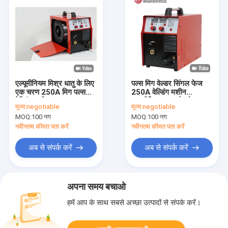
एल्यूमीनियम मिश्र धातु के लिए
पल्स मिग वेल्डर सिंगल फेज
एक चरण 250A मिग पल्स
250A वेल्डिंग मशीन
वेल्डिंग मशीन
एल्यूमीनियम दरवाजे और
मूल्य:
negotiable
मूल्य:
negotiable
खिड़कियों की वेल्डिंग के लिए
MOQ:
100 नग
MOQ:
100 नग
उपयुक्त
नवीनतम कीमत पता करें
नवीनतम कीमत पता करें
अब से संपर्क करें
अब से संपर्क करें
अपना समय बचाओ
हमें आप के साथ सबसे अच्छा उत्पादों से संपर्क करें।