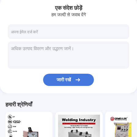
एक संदेश छोड़ें
हम जल्दी से जवाब देंगे
जारी रखें
घर
हमारी श्रेणियाँ
उत्पादों
वीडियो