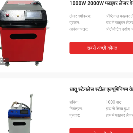
1000W 2000W फाइबर लेजर वेल्
लेजर वर्गीकरण:
ऑप्टिकल फाइबर ल
प्रकार:
हाथ में फाइबर लेजर
आवेदन पत्र:
ऑटोमोटिव उद्योग, पा
सबसे अच्छी कीमत
डैनियल
DEO
े साथ सहयोग करने में प्रसन्नता हो रही है, आप
न्य ग्राहकों के लिए हमारी समस्या निवारण में
े में हमारी सहायता करते हैं, इसलिए मैं वास्तव में
हना करता हूं, और कीमत उचित और प्रतिस्पर्धी
धातु स्टेनलेस स्टील एल्यूमिनियम क
पके उत्पाद की सदस्यता जारी रखेंगे।
शक्ति:
1000 वाट
नियंत्रण:
हाथ से किया हुआ
प्रकार:
हाथ में फाइबर लेजर