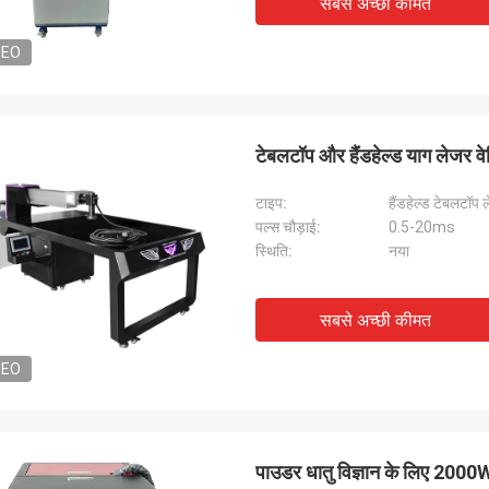
सबसे अच्छी कीमत
DEO
टेबलटॉप और हैंडहेल्ड याग लेजर 
टाइप:
हैंडहेल्ड टेबलटॉप 
पल्स चौड़ाई:
0.5-20ms
स्थि‍ति:
नया
सबसे अच्छी कीमत
DEO
पाउडर धातु विज्ञान के लिए 2000W 