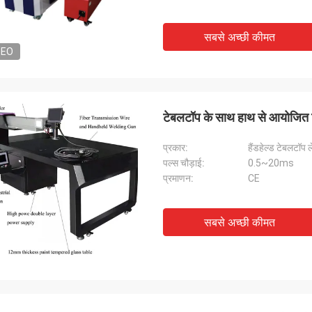
सबसे अच्छी कीमत
DEO
टेबलटॉप के साथ हाथ से आयोजित टेब
प्रकार:
हैंडहेल्ड टेबलटॉप 
पल्स चौड़ाई:
0.5~20ms
प्रमाणन:
CE
सबसे अच्छी कीमत