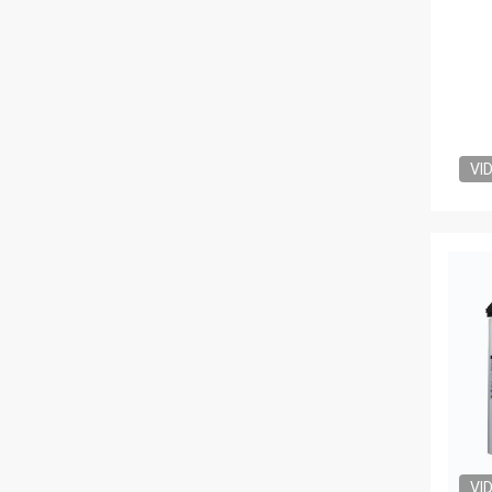
VI
VI