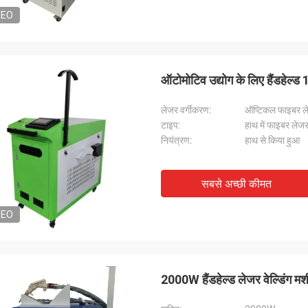
DEO
ऑटोमोटिव उद्योग के लिए हैंडहेल्
लेजर वर्गीकरण:
ऑप्टिकल फाइबर ल
टाइप:
हाथ में फाइबर लेजर
नियंत्रण:
हाथ से किया हुआ
सबसे अच्छी कीमत
DEO
2000W हैंडहेल्ड लेजर वेल्डिंग मश