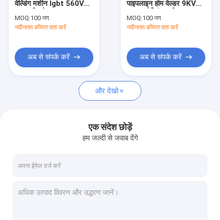
वेल्डिंग मशीन Igbt 560V
पाइपलाइन होम वेल्डर 9KVA
हैंडहेल्ड एआरसी वेल्डर
वायर फीड वेल्डर
380V वेल्डिंग मशीन का
MOQ:
100 नग
MOQ:
100 नग
उपयोग करें
नवीनतम कीमत पता करें
पोर्टेबल प्लाज्मा कटर
नवीनतम कीमत पता करें
पल्स टीआईजी एमएमए वेल्डर
अब से संपर्क करें
अब से संपर्क करें
मिनी एआरसी वेल्डर
और देखो
घरेलू उपयोग वेल्डर
पल्स मिग वेल्डर
एक संदेश छोड़ें
मशाल स्पेयर पार्ट्स
हम जल्दी से जवाब देंगे
सेल्फ डार्कनिंग वेल्डिंग हेलमेट
फाइबर लेजर वेल्डर
सीएनसी काटने की मशीन