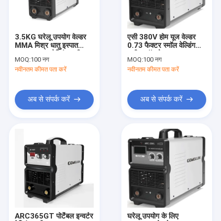
वीआर शो
हमारे बारे में
3.5KG घरेलू उपयोग वेल्डर
एसी 380V होम यूज वेल्डर
MMA मिश्र धातु इस्पात
0.73 फैक्टर स्मॉल वेल्डिंग
कारखाना भ्रमण
220V Co2 वेल्डिंग मशीन
मशीन फॉर होम यूज
MOQ:
100 नग
MOQ:
100 नग
नवीनतम कीमत पता करें
नवीनतम कीमत पता करें
गुणवत्ता नियंत्रण
संपर्क करें
अब से संपर्क करें
अब से संपर्क करें
एक उद्धरण का अनुरोध करें
मिग एमएमए वेल्डर
स्टिक टीआईजी एमएमए वेल्डर
औद्योगिक उपयोग एआरसी एमएमए वेल्डर
ARC365GT पोर्टेबल इन्वर्टर
घरेलू उपयोग के लिए