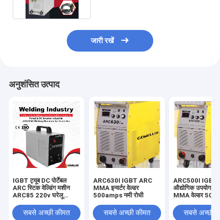
जारी रखें
अनुशंसित उत्पाद
IGBT ट्यूब DC पोर्टेबल
ARC630I IGBT ARC
ARC500I IGBT म
ARC स्टिक वेल्डिंग मशीन
MMA इन्वर्टर वेल्डर
औद्योगिक उपयोग 
ARC85 220v घरेलू
500amps नमी रोधी
MMA वेल्डर 50
उपयोग
करंट
सबसे अच्छी कीमत
सबसे अच्छी कीमत
सबसे अच्छी 