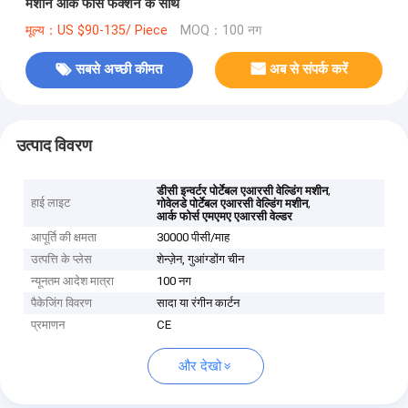
मशीन आर्क फोर्स फंक्शन के साथ
मूल्य：US $90-135/ Piece
MOQ：100 नग
सबसे अच्छी कीमत
अब से संपर्क करें
उत्पाद विवरण
,
डीसी इन्वर्टर पोर्टेबल एआरसी वेल्डिंग मशीन
हाई लाइट
,
गोवेलडे पोर्टेबल एआरसी वेल्डिंग मशीन
आर्क फोर्स एमएमए एआरसी वेल्डर
आपूर्ति की क्षमता
30000 पीसी/माह
उत्पत्ति के प्लेस
शेन्ज़ेन, गुआंग्डोंग चीन
न्यूनतम आदेश मात्रा
100 नग
पैकेजिंग विवरण
सादा या रंगीन कार्टन
प्रमाणन
CE
और देखो