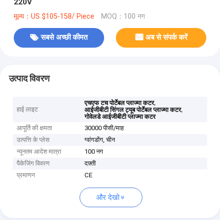
220V
मूल्य：US $105-158/ Piece
MOQ：100 नग
सबसे अच्छी कीमत
अब से संपर्क करें
उत्पाद विवरण
,
एचएफ टच पोर्टेबल प्लाज्मा कटर
हाई लाइट
,
आईजीबीटी सिंगल ट्यूब पोर्टेबल प्लाज्मा कटर
गोवेलडे आईजीबीटी प्लाज्मा कटर
आपूर्ति की क्षमता
30000 पीसी/माह
उत्पत्ति के प्लेस
ग्वांगडोंग, चीन
न्यूनतम आदेश मात्रा
100 नग
पैकेजिंग विवरण
दफ़्ती
प्रमाणन
CE
और देखो