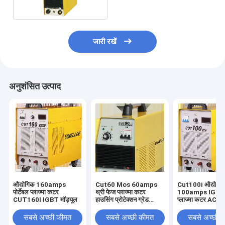
जारी रखें
अनुशंसित उत्पाद
औद्योगिक 160amps
Cut60 Mos 60amps
Cut100i औद्योगि
पोर्टेबल प्लाज्मा कटर
थ्री फेज प्लाज्मा कटर
100amps IGBT इन
CUT160I IGBT मॉड्यूल
हाउसिंग प्रोटेक्शन ग्रेड
प्लाज्मा कटर AC4
IP21
सबसे अच्छी कीमत
सबसे अच्छी कीमत
सबसे अच्छी 