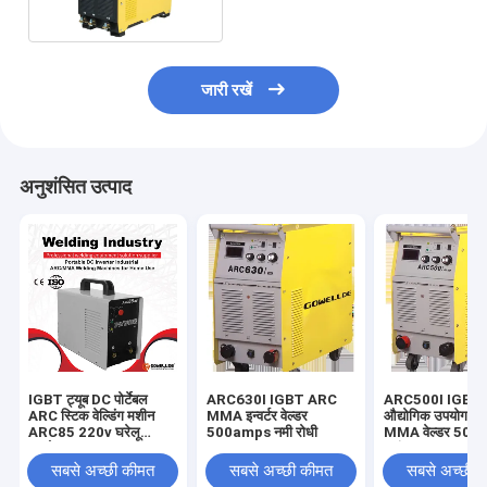
जारी रखें
अनुशंसित उत्पाद
IGBT ट्यूब DC पोर्टेबल
ARC630I IGBT ARC
ARC500I IGBT म
ARC स्टिक वेल्डिंग मशीन
MMA इन्वर्टर वेल्डर
औद्योगिक उपयोग 
ARC85 220v घरेलू
500amps नमी रोधी
MMA वेल्डर 50
उपयोग
करंट
सबसे अच्छी कीमत
सबसे अच्छी कीमत
सबसे अच्छी 