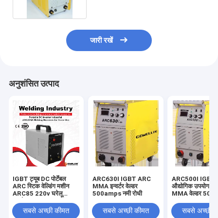
जारी रखें
अनुशंसित उत्पाद
IGBT ट्यूब DC पोर्टेबल
ARC630I IGBT ARC
ARC500I IGBT म
ARC स्टिक वेल्डिंग मशीन
MMA इन्वर्टर वेल्डर
औद्योगिक उपयोग 
ARC85 220v घरेलू
500amps नमी रोधी
MMA वेल्डर 50
उपयोग
करंट
सबसे अच्छी कीमत
सबसे अच्छी कीमत
सबसे अच्छी 