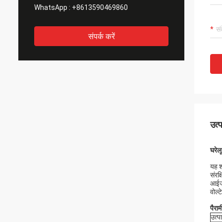
WhatsApp :
+8613590469860
संपर्क करें
उत्
घरेल
यह श
संरक
आईजी
वोल्
पैरा
उत्प