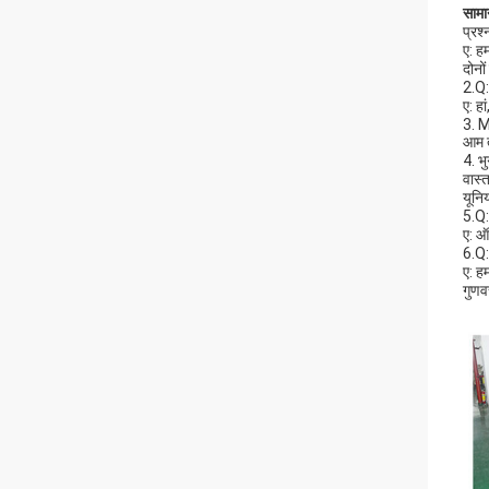
सामान
प्रश
ए: ह
दोनों
2.Q: 
ए: ह
3. 
आम त
4. भ
वास्
यूनि
5.Q:
ए: ऑ
6.Q:
ए: ह
गुणवत