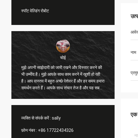
स्पॉट वेल्डिंग रोबोट
उत्
आवे
नाम
चोई
मुझे अपनी साझेदारी को जारी रखने और विस्तार करने की
मुझे आपक
प्रम
भी उम्मीद है। मुझे आपके साथ काम करने में खुशी हो रही
मुझे और अ
है। आप वास्तव में बहुत अच्छे पेशेवर हैं और हर समय हमारा
सुधार करन
ी
समर्थन करते हैं। आपके साथ संचार तेज है और यह सबसे
आपकी सरा
महत्वपूर्ण बात है।
है, हम आ
एक स
व्यक्ति से संपर्क करें :
sally
फ़ोन नंबर :
+86 17722434326