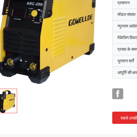
प्रमाणन
मॉडल संख्या
न्यूनतम आदेश
पैकेजिंग विव
प्रसव के सम
भुगतान शर्तें
आपूर्ति की क्ष
सबसे अच्छ