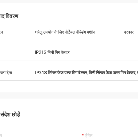
पाद विवरण
दन
घरेलू उपयोग के लिए पोर्टेबल वेल्डिंग मशीन
प्रकार
IP21S मिनी मिग वेल्डर
डैनियल
े साथ सहयोग करने में प्रसन्नता हो रही है, आप
ुखता देना
IP21S सिंगल फेज पल्स मिग वेल्डर
,
मिनी सिंगल फेज पल्स मिग वेल्डर
,
न्य ग्राहकों के लिए हमारी समस्या निवारण में
े में हमारी सहायता करते हैं, इसलिए मैं वास्तव में
हना करता हूं, और कीमत उचित और प्रतिस्पर्धी
पके उत्पाद की सदस्यता जारी रखेंगे।
ंदेश छोड़ें