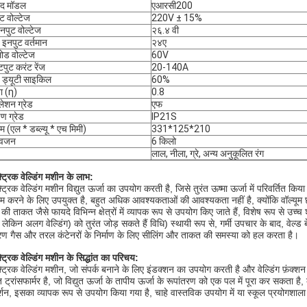
ाद मॉडल
एआरसी200
ट वोल्टेज
220V ± 15%
नपुट वोल्टेज
२६.४ वी
ड इनपुट वर्तमान
२४ए
ोड वोल्टेज
60V
ुट करंट रेंज
20-140A
ड ड्यूटी साइकिल
60%
ता (η)
0.8
ुलेशन ग्रेड
एफ
षण ग्रेड
IP21S
 (एल * डब्ल्यू * एच मिमी)
331*125*210
ध वजन
6 किलो
लाल, नीला, ग्रे, अन्य अनुकूलित रंग
्ट्रिक वेल्डिंग मशीन के लाभ:
्ट्रिक वेल्डिंग मशीन विद्युत ऊर्जा का उपयोग करती है, जिसे तुरंत ऊष्मा ऊर्जा में परिवर्तित क
काम करने के लिए उपयुक्त है, बहुत अधिक आवश्यकताओं की आवश्यकता नहीं है, क्योंकि वॉल्यूम 
ड की ताकत जैसे फायदे विभिन्न क्षेत्रों में व्यापक रूप से उपयोग किए जाते हैं, विशेष रूप से उच
, लेकिन अलग वेल्डिंग) को तुरंत जोड़ सकते हैं विधि) स्थायी रूप से, गर्मी उपचार के बाद, वे
रण गैस और तरल कंटेनरों के निर्माण के लिए सीलिंग और ताकत की समस्या को हल करता है।
्ट्रिक वेल्डिंग मशीन के सिद्धांत का परिचय:
्ट्रिक वेल्डिंग मशीन, जो संपर्क बनाने के लिए इंडक्शन का उपयोग करती है और वेल्डिंग फ़ंक्शन क
ि ट्रांसफार्मर है, जो विद्युत ऊर्जा के तापीय ऊर्जा के रूपांतरण को एक पल में पूरा कर सक
र्शन, इसका व्यापक रूप से उपयोग किया गया है, चाहे वास्तविक उपयोग में या स्कूल प्रयोगशाला 