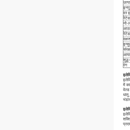
उत्प
इनपु
दर इ
रेटे
नो-ल
आउटप
रेटे
दक्ष
इन्स
संरक्
आयाम
शुद्
रंग
इलेक
इलेक
में 
वेल्
धातु
भंडा
इलेक
इलेक
शक्त
प्रद