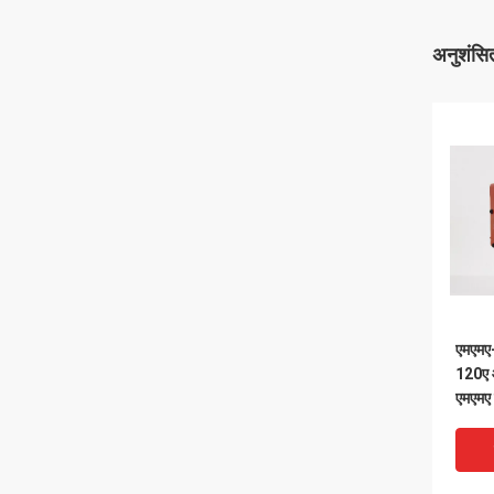
अनुशंसित
एमएमए-
120ए आ
एमएमए 