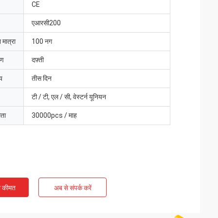
CE
एआरसी200
 मात्रा
100 नग
रण
दफ़्ती
य
तीस दिन
टी / टी, एल / सी, वेस्टर्न यूनियन
मता
30000pcs / माह
ी कीमत
अब से संपर्क करें