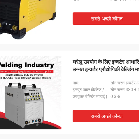
सबसे अच्छी कीमत
घरेलू उपयोग के लिए इन्वर्टर आधारि
उन्नत इन्वर्टर प्रौद्योगिकी वेल्डिंग 
नाम:
तीन चरण इन्वर्टर 
इनपुट पावर वोल्टेज / फ्रीक्वेंसी (वी / एचजेड):
तीन चरण 380 ±
उपयुक्त वेल्डिंग मोटाई (मिमी):
0.3-8
सबसे अच्छी कीमत