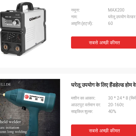
नमूना:
MAX200
नाम:
घरेलू उपयोग वेल्डर
आवृत्ति (हर्ट्ज):
60
सबसे अच्छी कीमत
घरेलू उपयोग के लिए हैंडहेल्ड होम
मशीन का आकार:
30 * 24 * 8 (मिम
आउटपुट वर्तमान दर:
20-160ए
साइकिल शुल्क:
40%
सबसे अच्छी कीमत