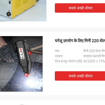
सबसे अच्छी कीमत
घरेलू उपयोग के लिए मिनी 220 वोल्ट
नाम:
मिनी 220 वोल्ट मिग
प्रकार:
एमएमए/एआरसी मि
रेटेड इनपुट वोल्टेज (वी):
AC220V ± 15%
सबसे अच्छी कीमत