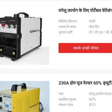
घरेलू उपयोग के लिए पोर्टेबल वेल्डि
पैकेजिंग विवरण:
दफ़्ती
प्रसव के समय:
तीस दिन
भुगतान शर्तें:
टी / टी, एल / सी, व
डैनियल
सबसे अच्छी कीमत
े साथ सहयोग करने में प्रसन्नता हो रही है, आप
न्य ग्राहकों के लिए हमारी समस्या निवारण में
े में हमारी सहायता करते हैं, इसलिए मैं वास्तव में
हना करता हूं, और कीमत उचित और प्रतिस्पर्धी
पके उत्पाद की सदस्यता जारी रखेंगे।
230A होम यूज वेल्डर 60% ड्यूटी प
नाम:
घरेलू उपयोग वेल्डर
साइकिल शुल्क:
60%
संरक्षण ग्रेड:
IP21