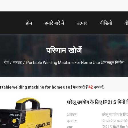
होम
हमारे बारे में
उत्पाद
वीडियो
व
परिणाम खोजें
होम
/
उत्पाद
/
Portable Welding Machine For Home Use ऑनलाइन निर्माता
portable welding machine for home use ] मेल खाते हैं
42
उत्पादों.
घरेलू उपयोग के लिए IP21S मिनी सि
आवेदन:
घरेलू उपयोग के लिए 
प्रकार:
सिंगल फेज पल्स मिग
नाम:
IP21S मिनी मिग वे