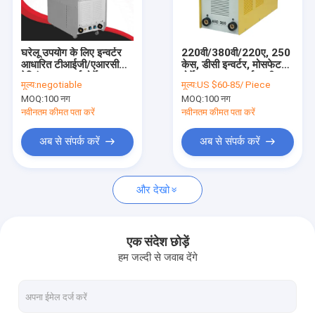
वीआर शो
हमारे बारे में
घरेलू उपयोग के लिए इन्वर्टर
220वी/380वी/220ए, 250
आधारित टीआईजी/एआरसी
केस, डीसी इन्वर्टर, मोसफेट
कारखाना भ्रमण
वेल्डिंग 60 हर्ट्ज पोर्टेबल
पोर्टेबल एमएमए/आर्क मशीन
मूल्य:
negotiable
मूल्य:
US $60-85/ Piece
वेल्डिंग मशीन उन्नत इन्वर्टर
वेल्डिंग उपकरण-आर्क300
MOQ:
100 नग
MOQ:
100 नग
प्रौद्योगिकी वेल्डिंग मशीन
गुणवत्ता नियंत्रण
नवीनतम कीमत पता करें
नवीनतम कीमत पता करें
संपर्क करें
अब से संपर्क करें
अब से संपर्क करें
एक उद्धरण का अनुरोध करें
और देखो
मिग एमएमए वेल्डर
एक संदेश छोड़ें
हम जल्दी से जवाब देंगे
स्टिक टीआईजी एमएमए वेल्डर
औद्योगिक उपयोग एआरसी एमएमए वेल्डर