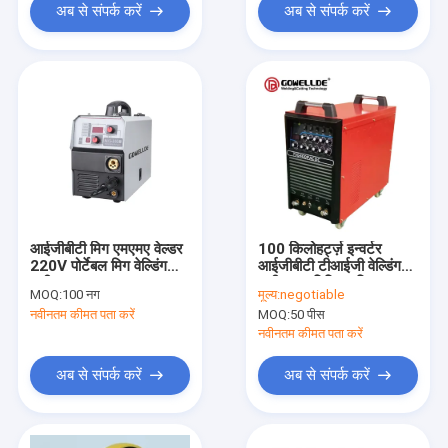
अब से संपर्क करें
अब से संपर्क करें
आईजीबीटी मिग एमएमए वेल्डर
100 किलोहर्ट्ज़ इन्वर्टर
220V पोर्टेबल मिग वेल्डिंग
आईजीबीटी टीआईजी वेल्डिंग
मशीन IP21 GOWELLDE
मशीन एल्यूमिनियम मिश्र धातु
MOQ:
100 नग
मूल्य:
negotiable
वेल्डर
नवीनतम कीमत पता करें
MOQ:
50 पीस
नवीनतम कीमत पता करें
अब से संपर्क करें
अब से संपर्क करें