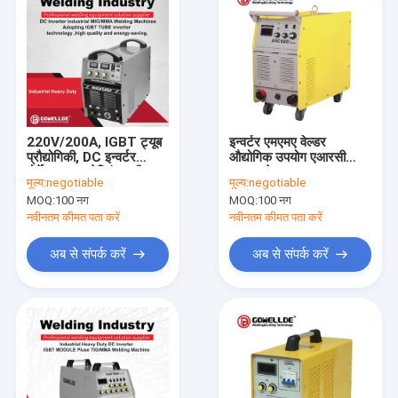
220V/200A, IGBT ट्यूब
इन्वर्टर एमएमए वेल्डर
प्रौद्योगिकी, DC इन्वर्टर
औद्योगिक उपयोग एआरसी
पोर्टेबल MIG वेल्डिंग मशीन
एमएमए वेल्डर 24.5KG
मूल्य:
negotiable
मूल्य:
negotiable
MIG250GF
पोर्टेबल वेल्डिंग मशीनमशीन
MOQ:
100 नग
MOQ:
100 नग
ARC500
नवीनतम कीमत पता करें
नवीनतम कीमत पता करें
अब से संपर्क करें
अब से संपर्क करें
घर
उत्पादों
वीडियो