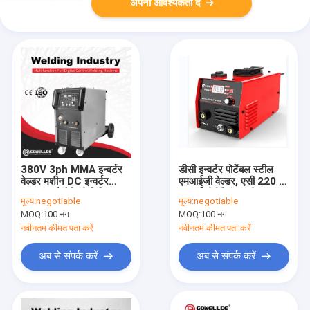
अपनी आवश्यकता दें
380V 3ph MMA इन्वर्टर
डीसी इन्वर्टर पोर्टेबल स्टील
वेल्डर मशीन DC इन्वर्टर
एमआईजी वेल्डर, एसी 220 वी
IGBT प्रौद्योगिकी डिजिटल
एमआईजी वेल्डिंग मशीन
मूल्य:
negotiable
मूल्य:
negotiable
नियंत्रण MIG280
MOQ:
100 नग
MOQ:
100 नग
नवीनतम कीमत पता करें
नवीनतम कीमत पता करें
अब से संपर्क करें
अब से संपर्क करें