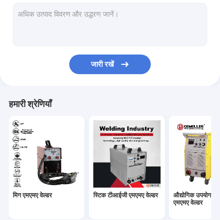
हैंडहेल्ड एआरसी वेल्डर
पोर्टेबल प्लाज्मा कटर
पल्स टीआईजी एमएमए वेल्डर
जारी रखें
मिनी एआरसी वेल्डर
घरेलू उपयोग वेल्डर
हमारी श्रेणियाँ
पल्स मिग वेल्डर
मशाल स्पेयर पार्ट्स
सेल्फ डार्कनिंग वेल्डिंग हेलमेट
फाइबर लेजर वेल्डर
मिग एमएमए वेल्डर
स्टिक टीआईजी एमएमए वेल्डर
औद्योगिक उपयोग ए
सीएनसी काटने की मशीन
एमएमए वेल्डर