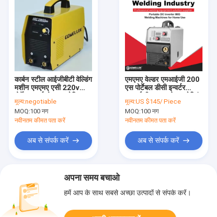
कार्बन स्टील आईजीबीटी वेल्डिंग
एमएमए वेल्डर एमआईजी 200
मशीन एमएमए एसी 220v
एस पोर्टेबल डीसी इन्वर्टर
पोर्टेबल आर्क वेल्डर इलेक्ट्रिक
एमआईजी एमएमए वेल्डर वेल्डिंग
मूल्य:
negotiable
मूल्य:
US $145/ Piece
वेल्डिंग मशीन
मशीन घरेलू उपयोग के लिए
MOQ:
100 नग
MOQ:
100 नग
नवीनतम कीमत पता करें
नवीनतम कीमत पता करें
अब से संपर्क करें
अब से संपर्क करें
अपना समय बचाओ
हमें आप के साथ सबसे अच्छा उत्पादों से संपर्क करें।