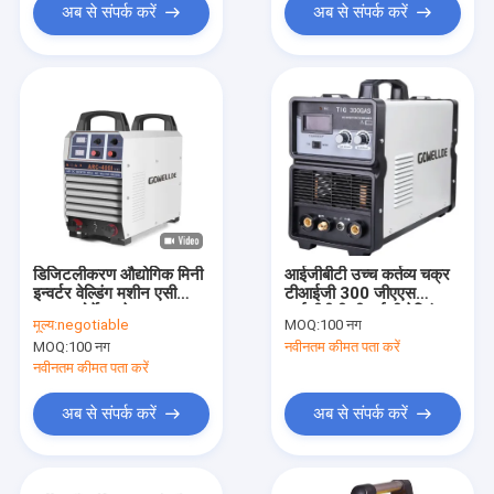
अब से संपर्क करें
अब से संपर्क करें
डिजिटलीकरण औद्योगिक मिनी
आईजीबीटी उच्च कर्तव्य चक्र
इन्वर्टर वेल्डिंग मशीन एसी
टीआईजी 300 जीएएस
380V पोर्टेबल वेल्डर 25A
आईजीबीटी टीआईजी वेल्डिंग
मूल्य:
negotiable
MOQ:
100 नग
मशीन इन्वर्टर वेल्डिंग आर्गन
MOQ:
100 नग
नवीनतम कीमत पता करें
टिग वेल्डर सोल्डरिंग कार्य के
लिए
नवीनतम कीमत पता करें
अब से संपर्क करें
अब से संपर्क करें