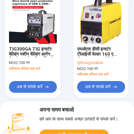
TIG300GA TIG इन्वर्टर
एमओएस डीसी इन्वर्टर
वेल्डिंग मशीन वेल्डिंग आर्गन
टीआईजी वेल्डर 160 ए
टिग वेल्डर सोल्डरिंग वर्किंग के
पीडब्लूएम एमएमए वेल्डिंग
MOQ:
100 नग
मूल्य:
negotiable
लिए:
गोवेलडे सीई
नवीनतम कीमत पता करें
MOQ:
100 नग
नवीनतम कीमत पता करें
अब से संपर्क करें
अब से संपर्क करें
अपना समय बचाओ
हमें आप के साथ सबसे अच्छा उत्पादों से संपर्क करें।