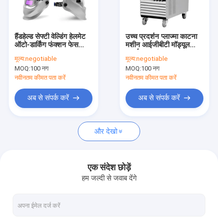
वीआर शो
हमारे बारे में
हैंडहेल्ड सेफ्टी वेल्डिंग हेलमेट
उच्च प्रदर्शन प्लाज्मा काटना
ऑटो-डार्किंग फंक्शन फेस
मशीन आईजीबीटी मॉड्यूल
कारखाना भ्रमण
मास्क
इन्वर्टर
मूल्य:
negotiable
मूल्य:
negotiable
MOQ:
100 नग
MOQ:
100 नग
गुणवत्ता नियंत्रण
नवीनतम कीमत पता करें
नवीनतम कीमत पता करें
संपर्क करें
अब से संपर्क करें
अब से संपर्क करें
एक उद्धरण का अनुरोध करें
और देखो
मिग एमएमए वेल्डर
एक संदेश छोड़ें
हम जल्दी से जवाब देंगे
स्टिक टीआईजी एमएमए वेल्डर
औद्योगिक उपयोग एआरसी एमएमए वेल्डर