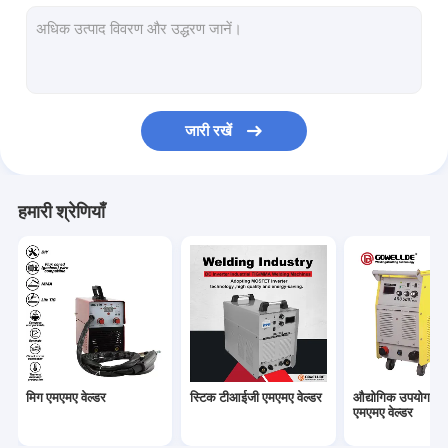
हैंडहेल्ड एआरसी वेल्डर
पोर्टेबल प्लाज्मा कटर
पल्स टीआईजी एमएमए वेल्डर
जारी रखें
मिनी एआरसी वेल्डर
घरेलू उपयोग वेल्डर
हमारी श्रेणियाँ
पल्स मिग वेल्डर
मशाल स्पेयर पार्ट्स
सेल्फ डार्कनिंग वेल्डिंग हेलमेट
फाइबर लेजर वेल्डर
मिग एमएमए वेल्डर
स्टिक टीआईजी एमएमए वेल्डर
औद्योगिक उपयोग ए
सीएनसी काटने की मशीन
एमएमए वेल्डर