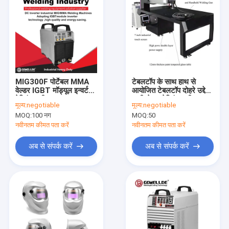
MIG300F पोर्टेबल MMA
टेबलटॉप के साथ हाथ से
वेल्डर IGBT मॉड्यूल इन्वर्टर
आयोजित टेबलटॉप दोहरे उद्देश्य
वेल्डिंग मशीन 380V
वाली लेजर वेल्डिंग मशीन
मूल्य:
negotiable
मूल्य:
negotiable
MOQ:
100 नग
MOQ:
50
नवीनतम कीमत पता करें
नवीनतम कीमत पता करें
अब से संपर्क करें
अब से संपर्क करें
घर
उत्पादों
वीडियो