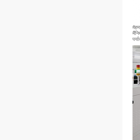
हम
मैं
मैं
निर
पर्य