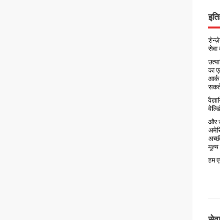
इति
शेन्
सेवा
उत्प
का एह
आर्क 
सकते
वैज्
वेल्ड
और उ
अमेरि
अच्छी
मूल्य
हम ए
सेव