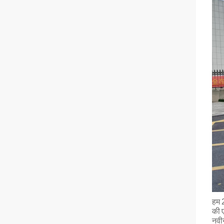
हम 2
की ए
नवी