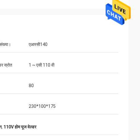
संख्या।
एआरसी140
वर स्रोत
1 ~ एसी 110 वी
80
230*100*175
न
,
110V होम यूज वेल्डर