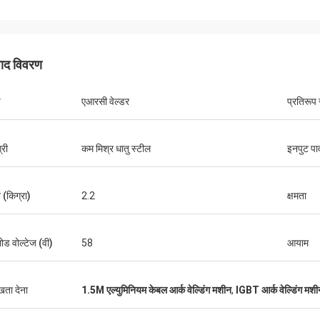
पाद विवरण
प
एआरसी वेल्डर
प्रतिरूप 
डैनियल
्री
कम मिश्र धातु स्टील
इनपुट पा
े साथ सहयोग करने में प्रसन्नता हो रही है, आप
न्य ग्राहकों के लिए हमारी समस्या निवारण में
े में हमारी सहायता करते हैं, इसलिए मैं वास्तव में
(किग्रा)
2.2
क्षमता
हना करता हूं, और कीमत उचित और प्रतिस्पर्धी
पके उत्पाद की सदस्यता जारी रखेंगे।
ोड वोल्टेज (वी)
58
आयाम
ुखता देना
1.5M एल्युमिनियम केबल आर्क वेल्डिंग मशीन
,
IGBT आर्क वेल्डिंग मशी