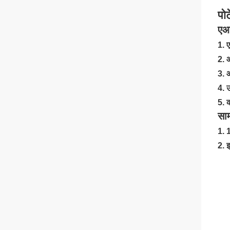
पो
एआर
1. 
2. आ
3. 
4. उ
5. क
सा
1. 1
2. 