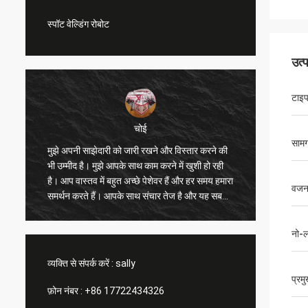
स्पॉट वेल्डिंग रोबोट
उत्
टाइ
चोई
सामग
मुझे अपनी साझेदारी को जारी रखने और विस्तार करने की
मुझे आपक
भी उम्मीद है। मुझे आपके साथ काम करने में खुशी हो रही
मुझे और अ
है। आप वास्तव में बहुत अच्छे पेशेवर हैं और हर समय हमारा
सुधार करन
वजन 
ी
समर्थन करते हैं। आपके साथ संचार तेज है और यह सबसे
आपकी सरा
महत्वपूर्ण बात है।
है, हम आ
नो-ल
व्यक्ति से संपर्क करें :
sally
प्रम
फ़ोन नंबर :
+86 17722434326