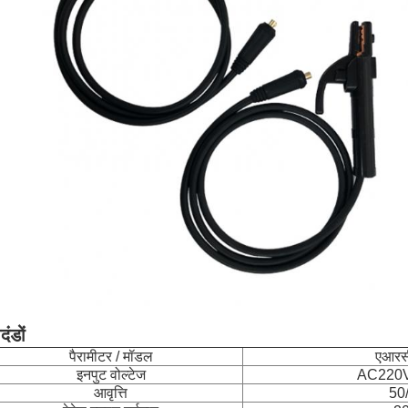
दंडों
पैरामीटर / मॉडल
एआरस
इनपुट वोल्टेज
AC220V
आवृत्ति
50