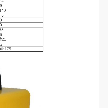
.4
9
140
.6
0
0
73
फ
ी21
.2
00*175