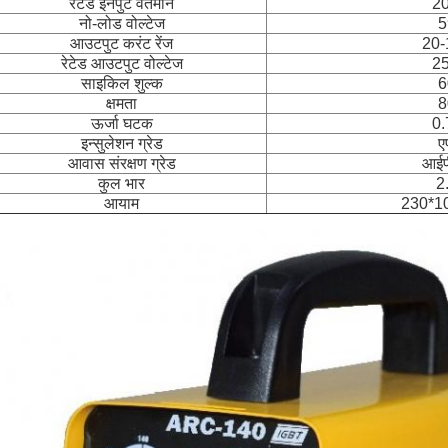
रेटेड इनपुट वर्तमान
20
नो-लोड वोल्टेज
5
आउटपुट करंट रेंज
20-
रेटेड आउटपुट वोल्टेज
25
साइकिल शुल्क
6
क्षमता
8
ऊर्जा घटक
0.
इन्सुलेशन ग्रेड
ए
आवास संरक्षण ग्रेड
आईप
कुल भार
2
आयाम
230*1