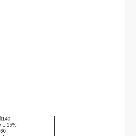
ी140
 ± 15%
/60