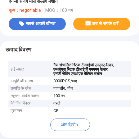
एनर्जी सेविंग मोस वेल्डिंग मशीन
मूल्य：negotiable
MOQ：100 नग
सबसे अच्छी कीमत
अब से संपर्क करें
उत्पाद विवरण
,
गैस संचालित स्टिक टीआईजी एमएमए वेल्डर
हाई लाइट
,
एमओएस स्टिक टीआईजी एमएमए वेल्डर
एनर्जी सेविंग एमओएस वेल्डिंग मशीन
आपूर्ति की क्षमता
3000PCS/माह
उत्पत्ति के प्लेस
ग्वांगडोंग, चीन
न्यूनतम आदेश मात्रा
100 नग
पैकेजिंग विवरण
दफ़्ती
प्रमाणन
CE
और देखो