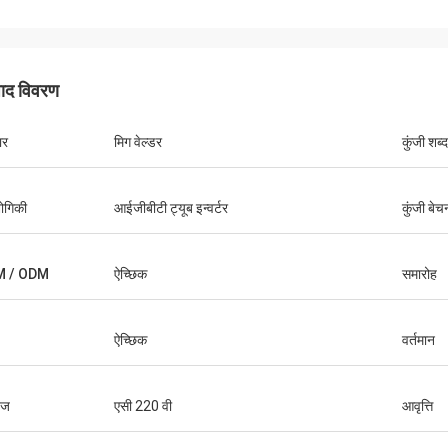
पाद विवरण
ार
मिग वेल्डर
कुंजी शब्द
डैनियल
्योगिकी
आईजीबीटी ट्यूब इन्वर्टर
कुंजी बेच
करने में प्रसन्नता हो रही है, आप
 के लिए हमारी समस्या निवारण में
हायता करते हैं, इसलिए मैं वास्तव में
M / ODM
ऐच्छिक
समारोह
ं, और कीमत उचित और प्रतिस्पर्धी
ी सदस्यता जारी रखेंगे।
ऐच्छिक
वर्तमान
टेज
एसी 220 वी
आवृत्ति