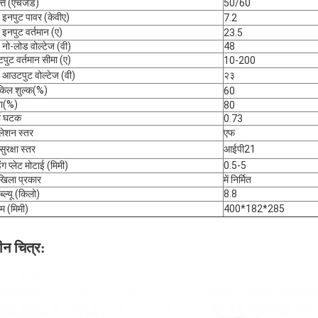
्ति (एचजेड)
50/60
ड इनपुट पावर (केवीए)
7.2
ड इनपुट वर्तमान (ए)
23.5
ड नो-लोड वोल्टेज (वी)
48
ुट वर्तमान सीमा (ए)
10-200
ड आउटपुट वोल्टेज (वी)
२३
किल शुल्क(%)
60
ता(%)
80
जा घटक
0.73
ुलेशन स्तर
एफ
ुरक्षा स्तर
आईपी21
िंग प्लेट मोटाई (मिमी)
0.5-5
खिला प्रकार
में निर्मित
्ल्यू (किलो)
8.8
 (मिमी)
400*182*285
न चित्र: