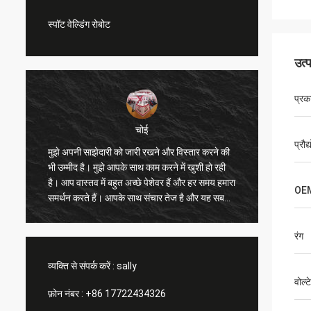
स्पॉट वेल्डिंग रोबोट
उत्
प्रक
चोई
प्रौद
मुझे अपनी साझेदारी को जारी रखने और विस्तार करने की
मुझे आपके साथ सहयोग 
भी उम्मीद है। मुझे आपके साथ काम करने में खुशी हो रही
मुझे और अन्य ग्राहकों
है। आप वास्तव में बहुत अच्छे पेशेवर हैं और हर समय हमारा
सुधार करने में हमारी स
OE
समर्थन करते हैं। आपके साथ संचार तेज है और यह सबसे
आपकी सराहना करता हू
महत्वपूर्ण बात है।
है, हम आपके उत्पाद क
रंग
व्यक्ति से संपर्क करें :
sally
वोल्
फ़ोन नंबर :
+86 17722434326