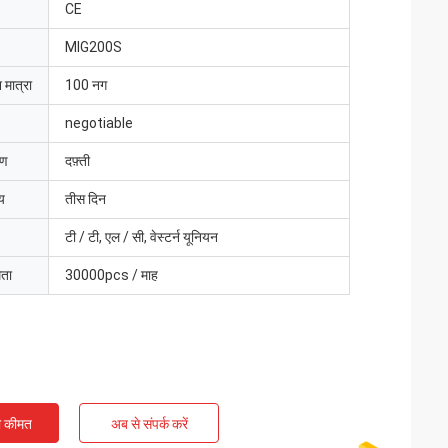
CE
MIG200S
 मात्रा
100 नग
negotiable
रण
दफ़्ती
य
तीस दिन
टी / टी, एल / सी, वेस्टर्न यूनियन
मता
30000pcs / माह
ी कीमत
अब से संपर्क करें