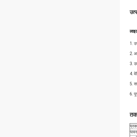
उत्
लाइट
1. उ
2. आ
3. उ
4. व
5. स
6. प
तक
प्रक
पावर