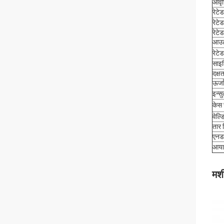
आवृत
रेटे
रेटे
रेटे
आउटप
रेटे
साइ
दक्ष
ऊर्
इन्स
केस स
वेल्ड
तार 
एनडब
आयाम
मशी