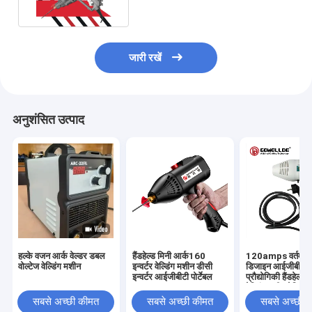
जारी रखें
अनुशंसित उत्पाद
हल्के वजन आर्क वेल्डर डबल
हैंडहेल्ड मिनी आर्क160
120amps वर्तमान
वोल्टेज वेल्डिंग मशीन
इन्वर्टर वेल्डिंग मशीन डीसी
डिजाइन आईजीबीटी इन
इन्वर्टर आईजीबीटी पोर्टेबल
प्रौद्योगिकी हैंडहेल्
वेल्डिंग मशीन वेल्डिंग
इलेक्ट्रोड व्यास Φ2
सबसे अच्छी कीमत
सबसे अच्छी कीमत
सबसे अच्छी 