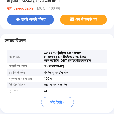
आईजीबीटी पोर्टेबल इन्वर्टर वेल्डिंग मशीन
मूल्य：negotiable
MOQ：100 नग
सबसे अच्छी कीमत
अब से संपर्क करें
उत्पाद विवरण
,
AC220V हैंडहेल्ड ARC वेल्डर
हाई लाइट
,
GOWELLDE हैंडहेल्ड ARC वेल्डर
आर्क स्टार्टिंग IGBT इन्वर्टर वेल्डिंग मशीन
आपूर्ति की क्षमता
30000 पीसी/माह
उत्पत्ति के प्लेस
शेन्ज़ेन, गुआंग्डोंग चीन
न्यूनतम आदेश मात्रा
100 नग
पैकेजिंग विवरण
सादा या रंगीन कार्टन
प्रमाणन
CE
और देखो